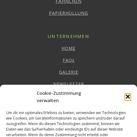
FÄHNCHEN
PAPIERHÜLLUNG
UNTERNEHMEN
HOME
FAQs
GALERIE
NEWSLETTER
Cookie-Zustimmung
IMPRESSUM
verwalten
DATENSCHUTZ
Um dir ein optimales Erlebnis zu bieten, verwenden wir Technologien
wie Cookies, um Geräteinformationen zu speichern und/oder darauf
AGB
zuzugreifen. Wenn du diesen Technologien zustimmst, können wir
Daten wie das Surfverhalten oder eindeutige IDs auf dieser Website
EU-COOKIE RICHTLINIE
verarbeiten. Wenn du deine Zustimmung nicht erteilst oder