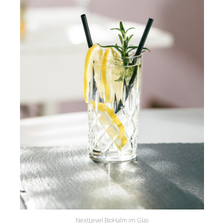
NextLevel BioHalm im Glas