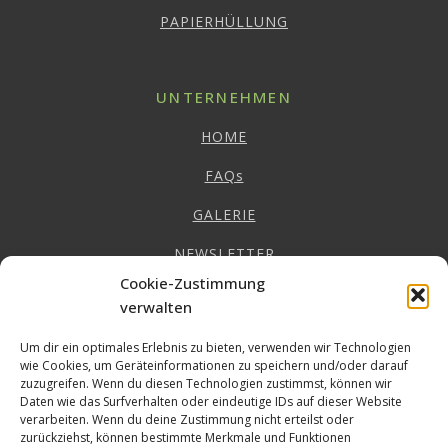
PAPIERHÜLLUNG
UNTERNEHMEN
HOME
FAQs
GALERIE
NEWSLETTER
Cookie-Zustimmung
IMPRESSUM
verwalten
DATENSCHUTZ
Um dir ein optimales Erlebnis zu bieten, verwenden wir Technologien
wie Cookies, um Geräteinformationen zu speichern und/oder darauf
AGB
zuzugreifen. Wenn du diesen Technologien zustimmst, können wir
Daten wie das Surfverhalten oder eindeutige IDs auf dieser Website
EU-COOKIE RICHTLINIE
verarbeiten. Wenn du deine Zustimmung nicht erteilst oder
zurückziehst, können bestimmte Merkmale und Funktionen